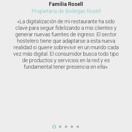
Familia Rosell
Íñigo Urrechu
Propietario y chef de los restaurantes
Propietaria de
Bodegas Rosell
Urrechu
Velázquez
,
El Cielo de Urrechu
y
Urrechu Zoco.
«La digitalización de mi restaurante ha sido
clave para seguir fidelizando a mis clientes y
«He ganado clientes fieles, que se han
generar nuevas fuentes de ingreso. El sector
convertido en grandes amigos, gracias a las
hostelero tiene que adaptarse a esta nueva
redes sociales. Desde que abrí mi primer
realidad si quiere sobrevivir en un mundo cada
restaurante en Madrid han sido muchos los
vez más digital. El consumidor busca todo tipo
cambios que he ido implementando. Todos y
cada uno de ellos encaminados a mejorar no
de productos y servicios en la red y es
solo mi oferta gastronómica, sino el servicio
fundamental tener presencia en ella».
para que nuestros clientes se sientan en casa.
Ese cariño y el alma de Urrechu es lo que
también trasladamos al mundo online para que
nos sientan cerca».