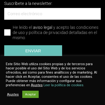
Suscríbete a la newsletter:
He leído el
aviso legal
y acepto las condiciones
de uso y política de privacidad detalladas en el
mismo.
Este Sitio Web utiliza cookies propias y de terceros para
hacer posible el uso del Sitio Web y de los servicios
ofrecidos, así como para fines analíticos y de marketing. Al
hacer click en Aceptar, consientes el uso de las cookies.
© ISDI Foundation 2020
Puede obtener más información y configurar sus
preferencias en
Ajustes
Leer la política de cookies.
ME APUNTO, QUIERO QUE ME AYUDE UN
Ajustes
Aceptar
VOLUNTARIO DIGITAL